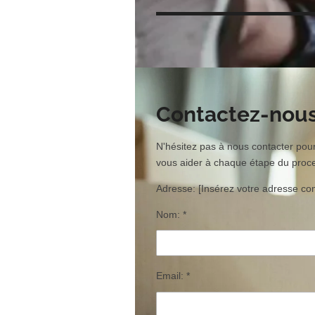
Contactez-nous 
N'hésitez pas à nous contacter p
vous aider à chaque étape du proc
Adresse: [Insérez votre adresse com
Nom: *
Email: *