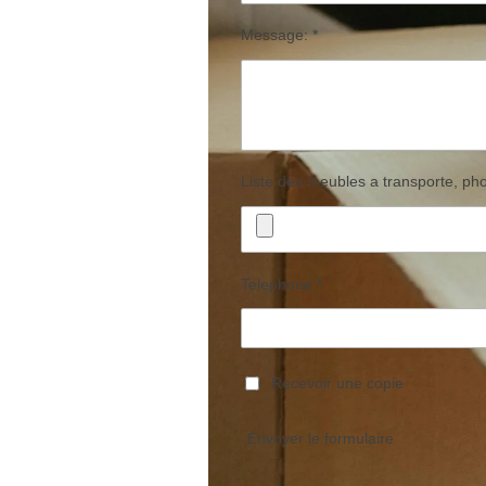
Message: *
Liste des meubles a transporte, pho
Telephone *
Recevoir une copie
Envoyer le formulaire