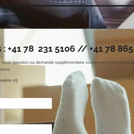
: +41 78 231 5106 // +41 78 865
our toute question ou demande supplémentaire concernant votre démé
essus.
plète ici]