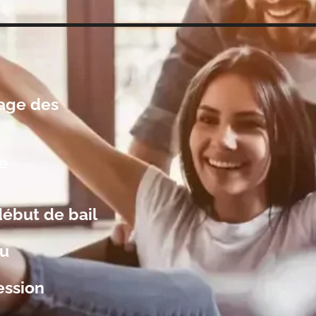
age des
ge
début de bail
au
ession