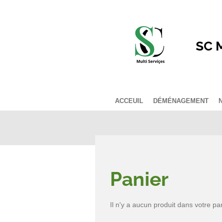
Passer
au
contenu
SC 
principal
ACCEUIL
DÉMÉNAGEMENT
Panier
Il n'y a aucun produit dans votre pan