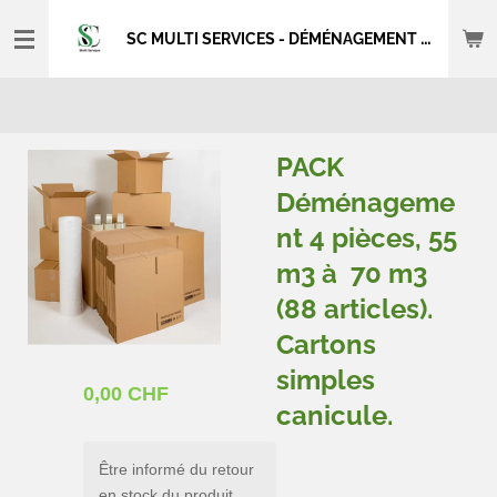
Passer
SC MULTI SERVICES - DÉMÉNAGEMENT - NETTOYAGE
au
contenu
principal
PACK
Déménageme
nt 4 pièces, 55
m3 à 70 m3
(88 articles).
Cartons
simples
0,00 CHF
canicule.
Être informé du retour
en stock du produit