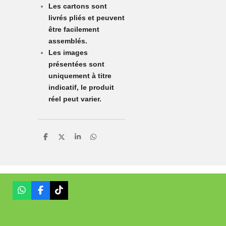
Les cartons sont
livrés pliés et peuvent
être facilement
assemblés.
Les images
présentées sont
uniquement à titre
indicatif, le produit
réel peut varier.
P
P
P
P
a
a
a
a
r
r
r
r
t
t
t
t
a
a
a
a
g
g
g
g
e
e
e
e
r
r
r
r
W
F
T
h
a
i
a
c
k
t
e
T
s
b
o