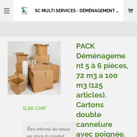
Passer
SC MULTI SERVICES - DÉMÉNAGEMENT - NETTOYAGE
au
contenu
principal
PACK
Déménageme
nt 5 à 6 pièces,
72 m3 a 100
m3 (125
articles).
Cartons
0,00 CHF
double
cannelure
Être informé du retour
avec poignée.
en stock du produit